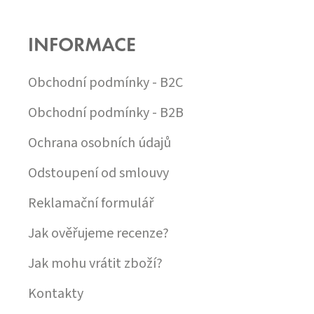
Z
Á
P
INFORMACE
A
T
Í
Obchodní podmínky - B2C
Obchodní podmínky - B2B
Ochrana osobních údajů
Odstoupení od smlouvy
Reklamační formulář
Jak ověřujeme recenze?
Jak mohu vrátit zboží?
Kontakty