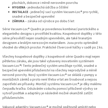
plochách, dokonce i mírně nerovném povrchu
HYGIENA
- jednoduchá údržba a čištění
INSTALACE
- jedinečný sací systém Vacuum-Loc® pro rychlé,
snadné a bezpečné upevnění
ZÁRUKA
– záruka od výrobce po dobu 5 let
Série Vacuum-Loc® Quadro je povedenou kombinací puristického a
elegantního designu s prvotřídní kvalitou. Koupelnové doplňky z této
série přesvědčí nejen snadným upevněním, ale také hranatým
designem a lesklým nerezovým materiálem. Jsou proto optimálně
vhodné do vlhkých prostor. Praktické čtvercové háčky v sadě po 2 ks.
Všechny koupelnové doplňky z koupelnové série Quadro mají nejen
pětiletou záruku, ale jsou také vybaveny inovativním systémem
Vacuum-Loc®! Tento jedinečný systém umožňuje rychlé, snadné a
bezpečné upevnění příslušenství na všechny neprodyšné a mírně
nerovné povrchy. Nový systém Vacuum-Loc® se skládá z pumpy a
montážních zámků a proto není třeba vrtat ani šroubovat a nejsou
zapotřebí ani přísavky. Montáž systému Vacuum-Loc® je díky malému
čerpadlu hračka. Odsáváním vzduchu pomocí přiložené vývěvy se
vytvoří podtlak a adaptéry je následně možné okamžitě zatížit
příslušenstvím.
Vakuové adaptéry Vacuum-Loc® je možné opětovně umístit nebo