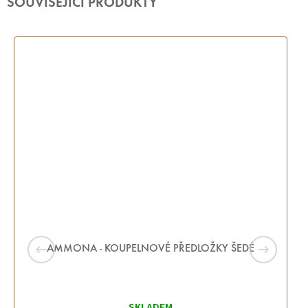
SOUVISEJÍCÍ PRODUKTY
AMMONA - KOUPELNOVÉ PŘEDLOŽKY ŠEDÉ
Průměrné
hodnocení
SKLADEM