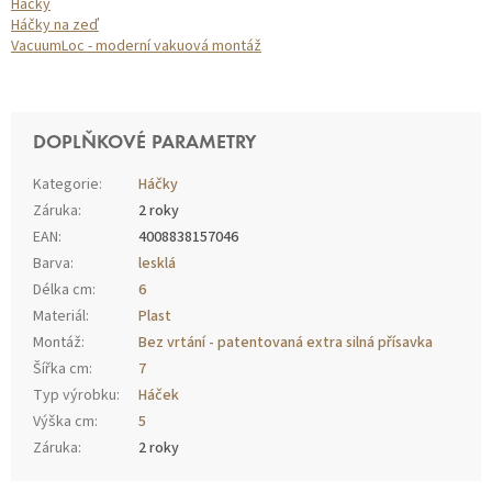
Háčky
Háčky na zeď
VacuumLoc - moderní vakuová montáž
DOPLŇKOVÉ PARAMETRY
Kategorie
:
Háčky
Záruka
:
2 roky
EAN
:
4008838157046
Barva
:
lesklá
Délka cm
:
6
Materiál
:
Plast
Montáž
:
Bez vrtání - patentovaná extra silná přísavka
Šířka cm
:
7
Typ výrobku
:
Háček
Výška cm
:
5
Záruka
:
2 roky