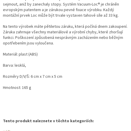
sejmout, aniž by zanechaly stopy. Systém Vacuum-Loc® je chráněn
evropským patentem a je zárukou pevné fixace výrobku. Každý
montážní prvek Loc může být trvale vystaven tahové síle až 33 kg.
Na tento výrobek máte pětiletou záruku, která počíná dnem zakoupení.
Záruka zahrnuje všechny materiálové a výrobní chyby, které zhoršují
funkci. Poškození způsobená nesprávným zacházením nebo běžným
opotřebením jsou vyloučena.
Materiál: plast (ABS)
Barva: lesklá,
Rozměry D/V/Š: 6 cm x 7 cm x 5 cm
Hmotnost: 165 g
Tento produkt naleznete v těchto kategoriích: