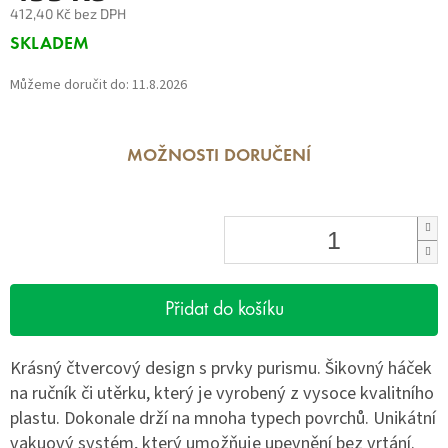
412,40 Kč bez DPH
Měrná
SKLADEM
cena:
Můžeme doručit do:
11.8.2026
MOŽNOSTI DORUČENÍ
Přidat do košíku
Krásný čtvercový design s prvky purismu. Šikovný háček
na ručník či utěrku, který je vyrobený z vysoce kvalitního
plastu. Dokonale drží na mnoha typech povrchů. Unikátní
vakuový systém, který umožňuje upevnění bez vrtání.