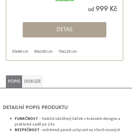
produktu
je
5,0
999 Kč
od
z 5
hvězdiček.
DETAIL
 cm s výřezem pro WC
50x60 cm
60x100 cm
70x120 cm
50x60 cm
60x100 cm
70x120 cm
POPIS
DISKUZE
DETAILNÍ POPIS PRODUKTU
FUNKČNOST
– funkční nástěnný háček v krásném designu a
praktické sadě po 2 ks
BEZPEČNOST
- extrémně pevné uchycení na všech nosných