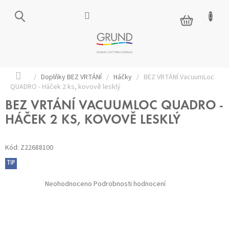
Přejít
na
NÁKUPNÍ
obsah
KOŠÍK
Domů
/
Doplňky BEZ VRTÁNÍ
/
Háčky
/
BEZ VRTÁNÍ VacuumLoc
QUADRO - Háček 2 ks, kovově lesklý
BEZ VRTÁNÍ VACUUMLOC QUADRO -
HÁČEK 2 KS, KOVOVĚ LESKLÝ
Kód:
Z22688100
TIP
Průměrné
Neohodnoceno
Podrobnosti hodnocení
hodnocení
produktu
je
0,0
z 5
hvězdiček.