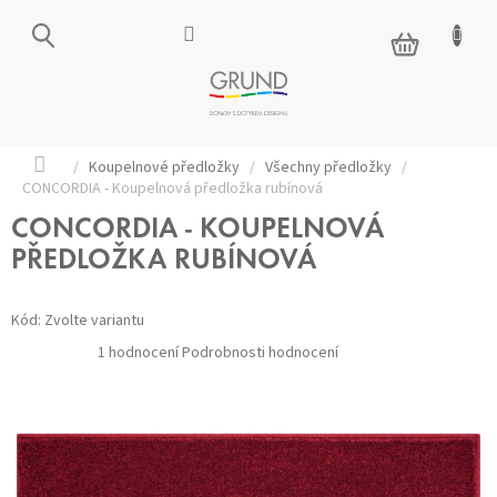
Přejít
na
NÁKUPNÍ
obsah
KOŠÍK
Domů
/
Koupelnové předložky
/
Všechny předložky
/
CONCORDIA - Koupelnová předložka rubínová
CONCORDIA - KOUPELNOVÁ
PŘEDLOŽKA RUBÍNOVÁ
Kód:
Zvolte variantu
Průměrné
1 hodnocení
Podrobnosti hodnocení
hodnocení
produktu
je
5,0
z 5
hvězdiček.