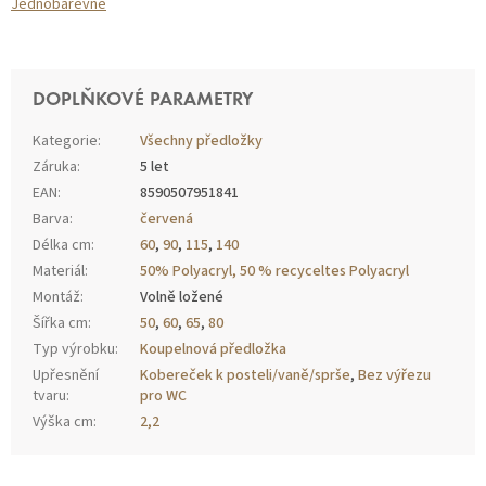
Jednobarevné
DOPLŇKOVÉ PARAMETRY
Kategorie
:
Všechny předložky
Záruka
:
5 let
EAN
:
8590507951841
Barva
:
červená
Délka cm
:
60
,
90
,
115
,
140
Materiál
:
50% Polyacryl, 50 % recyceltes Polyacryl
Montáž
:
Volně ložené
Šířka cm
:
50
,
60
,
65
,
80
Typ výrobku
:
Koupelnová předložka
Upřesnění
Kobereček k posteli/vaně/sprše
,
Bez výřezu
tvaru
:
pro WC
Výška cm
:
2,2
Z