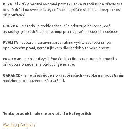
BEZPEČÍ
– díky pečlivě vybrané protiskluzové vrstvě bude předložka
pevně držet na svém místě, což vám zajišťuje stabilitu a bezpečnost
při používání.
ÚDRŽBA
– materiál je rychleschnoucí a odpuzuje bakterie, což
usnadňuje jeho údržbu a umožňuje praní v pračce i sušení v sušičce.
KVALITA
– svěží a intenzivní barva rubínu vydrží zachována i po
opakovaném praní, garantujíc vám dlouhodobou spokojenost.
EKOLOGIE
– s hrdostí vyráběno českou firmou GRUND v harmonii s
přírodou a ohledem na budoucí generace.
GARANCE
– jsme přesvědčeni o kvalitě našich výrobků a s radostí vám
nabízíme prodlouženou záruku 5 let.
Tento produkt naleznete v těchto kategoriích:
Všechny předložky