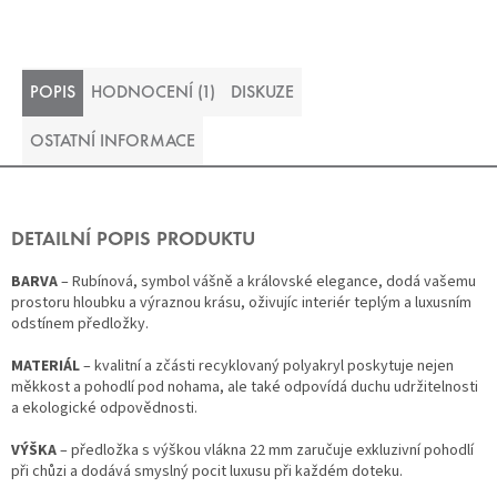
POPIS
HODNOCENÍ (1)
DISKUZE
OSTATNÍ INFORMACE
DETAILNÍ POPIS PRODUKTU
BARVA
– Rubínová, symbol vášně a královské elegance, dodá vašemu
prostoru hloubku a výraznou krásu, oživujíc interiér teplým a luxusním
odstínem předložky.
MATERIÁL
– kvalitní a zčásti recyklovaný polyakryl poskytuje nejen
měkkost a pohodlí pod nohama, ale také odpovídá duchu udržitelnosti
a ekologické odpovědnosti.
VÝŠKA
– předložka s výškou vlákna 22 mm zaručuje exkluzivní pohodlí
při chůzi a dodává smyslný pocit luxusu při každém doteku.