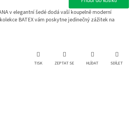
Přidat do košíku
NA v elegantní šedé dodá vaší koupelně moderní
é kolekce BATEX vám poskytne jedinečný zážitek na
TISK
ZEPTAT SE
HLÍDAT
SDÍLET