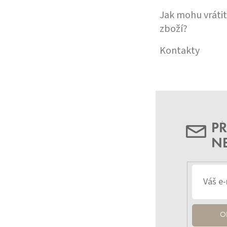
Jak mohu vrátit
zboží?
Kontakty
PŘ
N
O