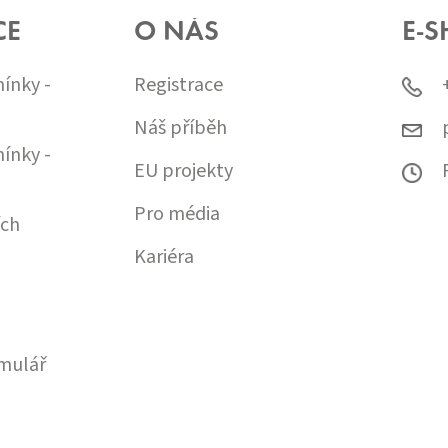
CE
O NÁS
E-S
ínky -
Registrace
Náš příběh
ínky -
EU projekty
Pro média
ích
Kariéra
mulář