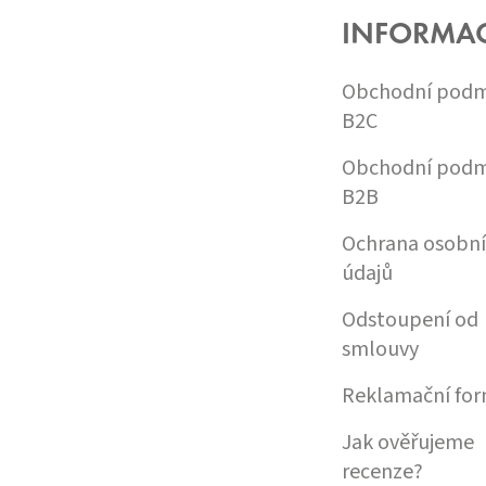
A
INFORMA
T
Í
Obchodní podm
B2C
Obchodní podm
B2B
Ochrana osobn
údajů
Odstoupení od
smlouvy
Reklamační for
Jak ověřujeme
recenze?