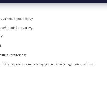
t vyniknout okolní barvy.
oveň odolný a trvanlivý.
tí.
l.
itu a udržitelnost.
dložku v pračce si můžete být jisti maximální hygienou a svěžestí.