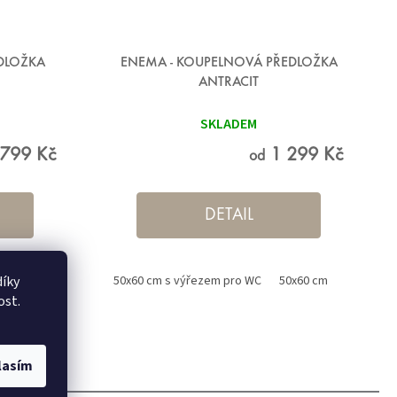
EDLOŽKA
ENEMA - KOUPELNOVÁ PŘEDLOŽKA
ANTRACIT
SKLADEM
799 Kč
1 299 Kč
od
DETAIL
íky
0 cm
50x60 cm s výřezem pro WC
50x60 cm
60x100 c
ost.
lasím