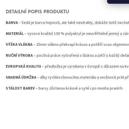
DETAILNÍ POPIS PRODUKTU
BARVA
– šedá je barva hojnosti, ale také neutrality, dokáže totiž necha
MATERIÁL
– vysoce kvalitní 100 % polyakryl je neuvěřitelně jemný a zár
VÝŠKA VLÁKNA
– 25mm vlákno překvapí krásou a potěší svou objemnos
RUČNÍ VÝROBA
– poctivá práce vytvořená s láskou a péčí o každý detai
EVROPSKÁ KVALITA
– předložka je vyrobena v Evropě s důrazem na kval
SNADNÁ ÚDRŽBA
– díky rychleschnoucímu materiálu a možnosti prát pře
STÁLOST BAREV
– barvy zůstanou krásné a syté i po mnoha praních.
Z
Á
P