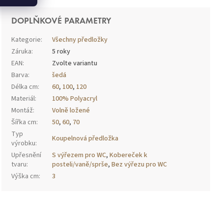
DOPLŇKOVÉ PARAMETRY
Kategorie
:
Všechny předložky
Záruka
:
5 roky
EAN
:
Zvolte variantu
Barva
:
šedá
Délka cm
:
60
,
100
,
120
Materiál
:
100% Polyacryl
Montáž
:
Volně ložené
Šířka cm
:
50
,
60
,
70
Typ
Koupelnová předložka
výrobku
:
Upřesnění
S výřezem pro WC
,
Kobereček k
tvaru
:
posteli/vaně/sprše
,
Bez výřezu pro WC
Výška cm
:
3