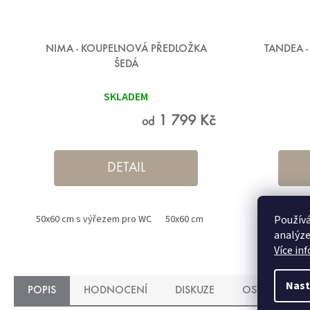
NIMA - KOUPELNOVÁ PŘEDLOŽKA
TANDEA 
ŠEDÁ
SKLADEM
1 799 Kč
od
DETAIL
Používá
50x60 cm s výřezem pro WC
50x60 cm
60x100 cm
50x60 cm s
70x120 
analýze
Více in
Nast
POPIS
HODNOCENÍ
DISKUZE
OSTATNÍ INF