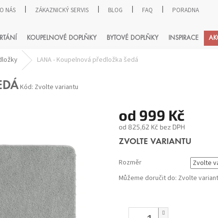
O NÁS
ZÁKAZNICKÝ SERVIS
BLOG
FAQ
PORADNA
HLEDAT
RTÁNÍ
KOUPELNOVÉ DOPLŇKY
BYTOVÉ DOPLŇKY
INSPIRACE
AK
dložky
LANA - Koupelnová předložka šedá
EDÁ
Kód:
Zvolte variantu
od
999 Kč
od
825,62 Kč
bez DPH
Měrná
ZVOLTE VARIANTU
cena:
Rozměr
Můžeme doručit do:
Zvolte varian