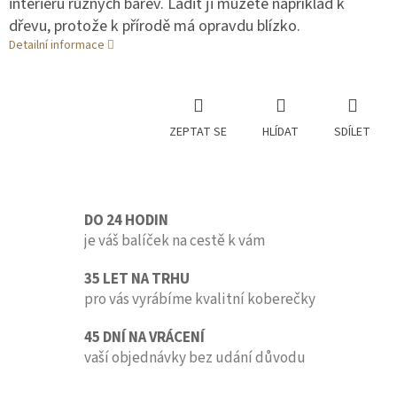
interiéru různých barev. Ladit ji můžete například k
dřevu, protože k přírodě má opravdu blízko.
Detailní informace
ZEPTAT SE
HLÍDAT
SDÍLET
DO 24 HODIN
je váš balíček na cestě k vám
35 LET NA TRHU
pro vás vyrábíme kvalitní koberečky
45 DNÍ NA VRÁCENÍ
vaší objednávky bez udání důvodu