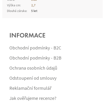
Výška cm
:
2,7
Dlouhá záruka
:
5 let
Z
Á
P
INFORMACE
A
T
Í
Obchodní podmínky - B2C
Obchodní podmínky - B2B
Ochrana osobních údajů
Odstoupení od smlouvy
Reklamační formulář
Jak ověřujeme recenze?