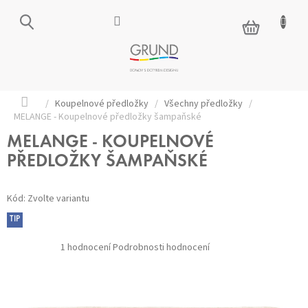
Přejít
na
NÁKUPNÍ
obsah
KOŠÍK
Domů
/
Koupelnové předložky
/
Všechny předložky
/
MELANGE - Koupelnové předložky šampaňské
MELANGE - KOUPELNOVÉ
PŘEDLOŽKY ŠAMPAŇSKÉ
Kód:
Zvolte variantu
TIP
Průměrné
1 hodnocení
Podrobnosti hodnocení
hodnocení
produktu
je
5,0
z 5
hvězdiček.