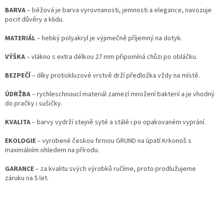
BARVA
– béžová je barva vyrovnanosti, jemnosti a elegance, navozuje
pocit důvěry a klidu.
MATERIÁL
– hebký polyakryl je výjimečně příjemný na dotyk.
VÝŠKA
– vlákno s extra délkou 27 mm připomíná chůzi po obláčku.
BEZPEČÍ
– díky protiskluzové vrstvě drží předložka vždy na místě.
ÚDRŽBA
– rychleschnoucí materiál zamezí množení bakterií a je vhodný
do pračky i sušičky.
KVALITA
– barvy vydrží stejně syté a stálé i po opakovaném vyprání.
EKOLOGIE
– vyrobené českou firmou GRUND na úpatí Krkonoš s
maximálním ohledem na přírodu.
GARANCE
– za kvalitu svých výrobků ručíme, proto prodlužujeme
záruku na 5 let.