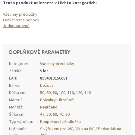
Tento produkt naleznete v těchto kategoriích:
Všechny předložky
Funkčnost a pohodlí
Jednobarevné
DOPLŇKOVÉ PARAMETRY
Kategorie
:
Všechny předložky
Záruka
:
5 let
EAN
:
8594013156691
Barva
:
béžová
Délka cm
:
50
,
60
,
80
,
100
,
110
,
120
,
140
Materiál
:
Polyakryl UltraSoft
Montáž
:
Neurčeno
Šířka cm
:
47
,
50
,
60
,
70
,
80
Typ výrobku
:
Koupelnová předložka
Upřesnění
S výřezem pro WC
,
Víko na WC / Podsedák na
tvaru
:
židli