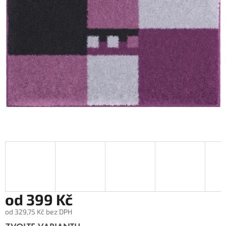
od
399 Kč
od
329,75 Kč
bez DPH
Měrná