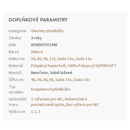
DOPLŇKOVÉ PARAMETRY
Kategorie
:
Všechny předložky
Záruka
:
3 roky
EAN
:
8590507972495
Barva
:
fialová
Délka cm
:
50
,
80
,
90
,
115
,
Sada 2 ks
,
Sada 3 ks
Materiál
:
Polyakryl SuperSoft
,
100% Polyacryl SUPERSOFT
Montáž
:
Neurčeno, Volně ložené
Šířka cm
:
40
,
50
,
60
,
65
,
Sada 2 ks
,
Sada 3 ks
Typ
Koupelnová předložka
výrobku
:
Upřesnění
S výřezem pro WC
,
Kobereček k
tvaru
:
posteli/vaně/sprše
,
Bez výřezu pro WC
Výška cm
:
1.7
,
2
Z
Á