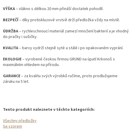
VÝŠKA
– vlákno s délkou 20 mm přináší dostatek pohodlí.
BEZPEČÍ
– díky protiskluzové vrstvě drží předložka vždy na místě.
ÚDRŽBA
– rychleschnoucí materiál zamezí množení bakterií a je vhodný
do pračky i sušičky.
KVALITA
– barvy vydrží stejně syté a stálé i po opakovaném vyprání.
EKOLOGIE
– vyrobené českou firmou GRUND na úpatí Krkonoš s
maximálním ohledem na přírodu.
GARANCE
– za kvalitu svých výrobků ručíme, proto prodlužujeme
záruku na 5 let.
Tento produkt naleznete v těchto kategoriích:
Všechny předložky
Se vzorem