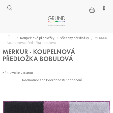
Přejít
na
NÁKUPNÍ
obsah
KOŠÍK
Domů
/
Koupelnové předložky
/
Všechny předložky
/
MERKUR
- Koupelnová předložka bobulová
MERKUR - KOUPELNOVÁ
PŘEDLOŽKA BOBULOVÁ
Kód:
Zvolte variantu
Průměrné
Neohodnoceno
Podrobnosti hodnocení
hodnocení
produktu
je
0,0
z 5
hvězdiček.