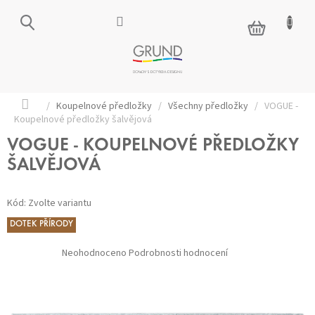
Přejít
na
NÁKUPNÍ
obsah
KOŠÍK
Domů
/
Koupelnové předložky
/
Všechny předložky
/
VOGUE -
Koupelnové předložky šalvějová
VOGUE - KOUPELNOVÉ PŘEDLOŽKY
ŠALVĚJOVÁ
Kód:
Zvolte variantu
DOTEK PŘÍRODY
Průměrné
Neohodnoceno
Podrobnosti hodnocení
hodnocení
produktu
je
0,0
z 5
hvězdiček.