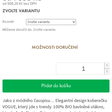
od
908,26 Kč
bez DPH
Měrná
ZVOLTE VARIANTU
cena:
Rozměr
Můžeme doručit do:
Zvolte variantu
MOŽNOSTI DORUČENÍ
Přidat do košíku
Jako z módního časopisu… Elegantní design koberečku
VOGUE, který jde s trendy. 100% BIO bavlněné vlákno,