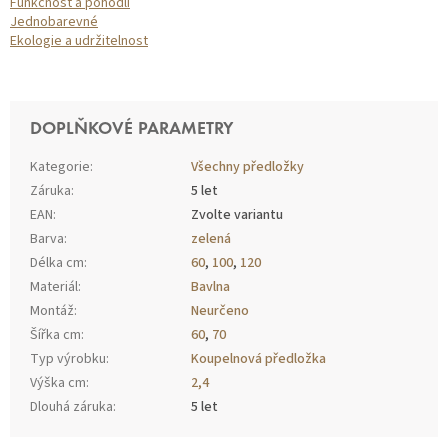
Funkčnost a pohodlí
Jednobarevné
Ekologie a udržitelnost
DOPLŇKOVÉ PARAMETRY
Kategorie
:
Všechny předložky
Záruka
:
5 let
EAN
:
Zvolte variantu
Barva
:
zelená
Délka cm
:
60
,
100
,
120
Materiál
:
Bavlna
Montáž
:
Neurčeno
Šířka cm
:
60
,
70
Typ výrobku
:
Koupelnová předložka
Výška cm
:
2,4
Dlouhá záruka
:
5 let
Z