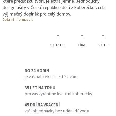
které předložku tvoří, je extra jemné. Jednoduchý
design ušitý v České republice dělá z koberečku zcela
výjimečný doplněk pro celý domov.
Detailní informace
ZEPTAT SE
HLÍDAT
SDÍLET
DO 24 HODIN
je váš balíček na cestě k vám
35 LET NA TRHU
pro vás vyrábíme kvalitní koberečky
45 DNÍ NA VRÁCENÍ
vaší objednávky bez udání důvodu