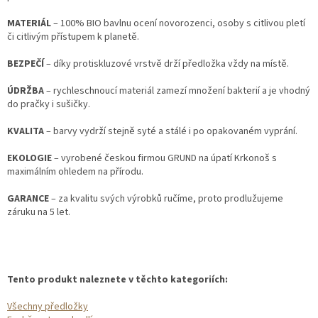
MATERIÁL
– 100% BIO bavlnu ocení novorozenci, osoby s citlivou pletí
či citlivým přístupem k planetě.
BEZPEČÍ
– díky protiskluzové vrstvě drží předložka vždy na místě.
ÚDRŽBA
– rychleschnoucí materiál zamezí množení bakterií a je vhodný
do pračky i sušičky.
KVALITA
– barvy vydrží stejně syté a stálé i po opakovaném vyprání.
EKOLOGIE
– vyrobené českou firmou GRUND na úpatí Krkonoš s
maximálním ohledem na přírodu.
GARANCE
– za kvalitu svých výrobků ručíme, proto prodlužujeme
záruku na 5 let.
Tento produkt naleznete v těchto kategoriích:
Všechny předložky