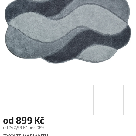
od
899 Kč
od
742,98 Kč
bez DPH
Měrná