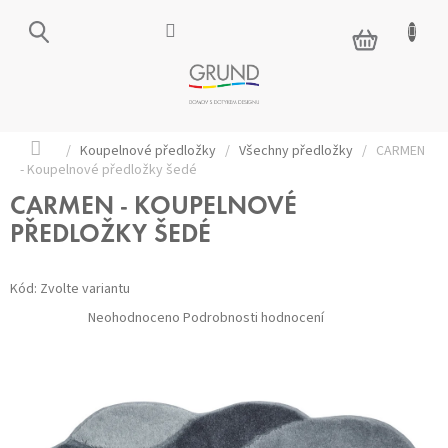
Přejít
na
NÁKUPNÍ
obsah
KOŠÍK
Domů
/
Koupelnové předložky
/
Všechny předložky
/
CARMEN
- Koupelnové předložky šedé
CARMEN - KOUPELNOVÉ
PŘEDLOŽKY ŠEDÉ
Kód:
Zvolte variantu
Průměrné
Neohodnoceno
Podrobnosti hodnocení
hodnocení
produktu
je
0,0
z 5
hvězdiček.