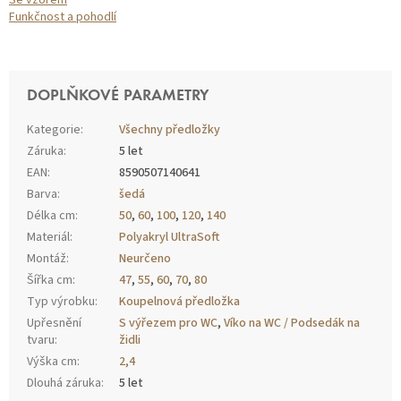
Se vzorem
Funkčnost a pohodlí
DOPLŇKOVÉ PARAMETRY
Kategorie
:
Všechny předložky
Záruka
:
5 let
EAN
:
8590507140641
Barva
:
šedá
Délka cm
:
50
,
60
,
100
,
120
,
140
Materiál
:
Polyakryl UltraSoft
Montáž
:
Neurčeno
Šířka cm
:
47
,
55
,
60
,
70
,
80
Typ výrobku
:
Koupelnová předložka
Upřesnění
S výřezem pro WC
,
Víko na WC / Podsedák na
tvaru
:
židli
Výška cm
:
2,4
Dlouhá záruka
:
5 let