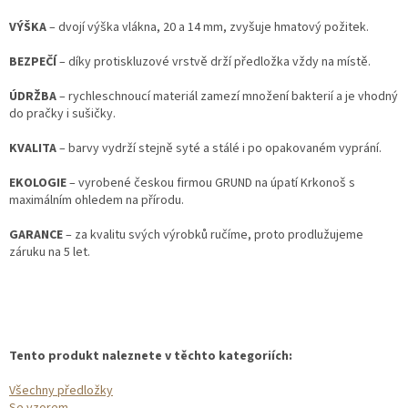
VÝŠKA
– dvojí výška vlákna, 20 a 14 mm, zvyšuje hmatový požitek.
BEZPEČÍ
– díky protiskluzové vrstvě drží předložka vždy na místě.
ÚDRŽBA
– rychleschnoucí materiál zamezí množení bakterií a je vhodný
do pračky i sušičky.
KVALITA
– barvy vydrží stejně syté a stálé i po opakovaném vyprání.
EKOLOGIE
– vyrobené českou firmou GRUND na úpatí Krkonoš s
maximálním ohledem na přírodu.
GARANCE
– za kvalitu svých výrobků ručíme, proto prodlužujeme
záruku na 5 let.
Tento produkt naleznete v těchto kategoriích:
Všechny předložky