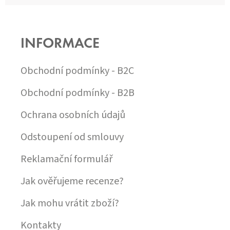
Z
Á
P
INFORMACE
A
T
Í
Obchodní podmínky - B2C
Obchodní podmínky - B2B
Ochrana osobních údajů
Odstoupení od smlouvy
Reklamační formulář
Jak ověřujeme recenze?
Jak mohu vrátit zboží?
Kontakty