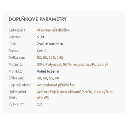
DOPLŇKOVÉ PARAMETRY
Kategorie
:
Všechny předložky
Záruka
:
5 let
EAN
:
Zvolte variantu
Barva
:
černá
Délka cm
:
60
,
90
,
115
,
140
Materiál
:
50% Polyacryl, 50 % recyceltes Polyacryl
Montáž
:
Volně ložené
Šířka cm
:
50
,
60
,
65
,
80
Typ výrobku
:
Koupelnová předložka
Upřesnění
Kobereček k posteli/vaně/sprše
,
Bez výřezu
tvaru
:
pro WC
Výška cm
:
2,2
Z
Á