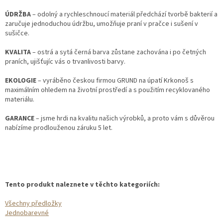
ÚDRŽBA
– odolný a rychleschnoucí materiál předchází tvorbě bakterií a
zaručuje jednoduchou údržbu, umožňuje praní v pračce i sušení v
sušičce.
KVALITA
– ostrá a sytá černá barva zůstane zachována i po četných
praních, ujišťujíc vás o trvanlivosti barvy.
EKOLOGIE
– vyráběno českou firmou GRUND na úpatí Krkonoš s
maximálním ohledem na životní prostředí a s použitím recyklovaného
materiálu.
GARANCE
– jsme hrdi na kvalitu našich výrobků, a proto vám s důvěrou
nabízíme prodlouženou záruku 5 let.
Tento produkt naleznete v těchto kategoriích:
Všechny předložky
Jednobarevné