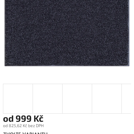
od
999 Kč
od
825,62 Kč
bez DPH
Měrná