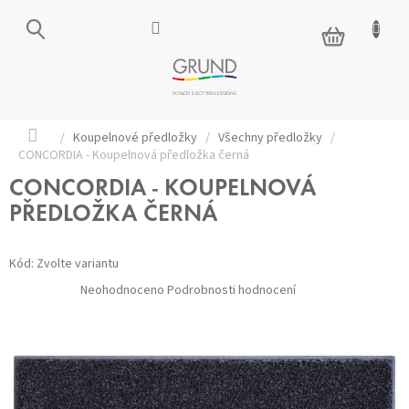
Přejít
na
NÁKUPNÍ
obsah
KOŠÍK
Domů
/
Koupelnové předložky
/
Všechny předložky
/
CONCORDIA - Koupelnová předložka černá
CONCORDIA - KOUPELNOVÁ
PŘEDLOŽKA ČERNÁ
Kód:
Zvolte variantu
Průměrné
Neohodnoceno
Podrobnosti hodnocení
hodnocení
produktu
je
0,0
z 5
hvězdiček.