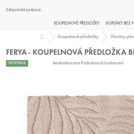
Přejít
na
obsah
KOUPELNOVÉ PŘEDLOŽKY
DOPLŇKY BEZ V
Domů
Koupelnové předložky
Všechny pře
FERYA - KOUPELNOVÁ PŘEDLOŽKA 
Průměrné
Neohodnoceno
Podrobnosti hodnocení
NOVINKA
hodnocení
produktu
je
0,0
z 5
hvězdiček.