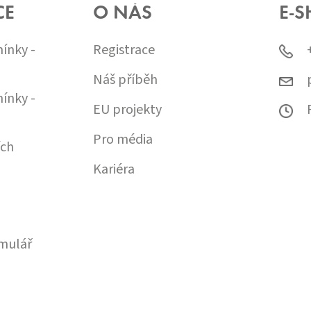
CE
O NÁS
E-S
ínky -
Registrace
Náš příběh
ínky -
EU projekty
Pro média
ích
Kariéra
mulář