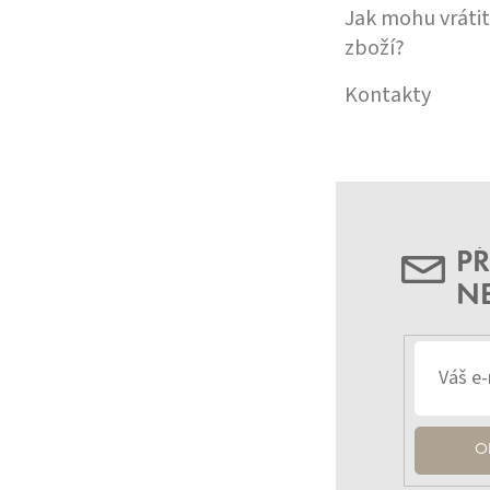
Jak mohu vrátit
zboží?
Kontakty
PŘ
N
O