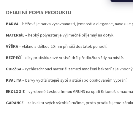
DETAILNÍ POPIS PRODUKTU
BARVA
– béžová je barva vyrovnanosti, jemnosti a elegance, navozuje p
MATERIÁL
– hebký polyester je výjimečně příjemný na dotyk.
VÝŠKA
– vlákno s délkou 20 mm přináší dostatek pohodlí.
BEZPEČÍ
– díky protiskluzové vrstvě drží předložka vždy na místě.
ÚDRŽBA
– rychleschnoucí materiál zamezí množení bakterií a je vhodný 
KVALITA
– barvy vydrží stejně syté a stálé i po opakovaném vyprání.
EKOLOGIE
– vyrobené českou firmou GRUND na úpatí Krkonoš s maximál
GARANCE
– za kvalitu svých výrobků ručíme, proto prodlužujeme záruku 
Z
Á
P