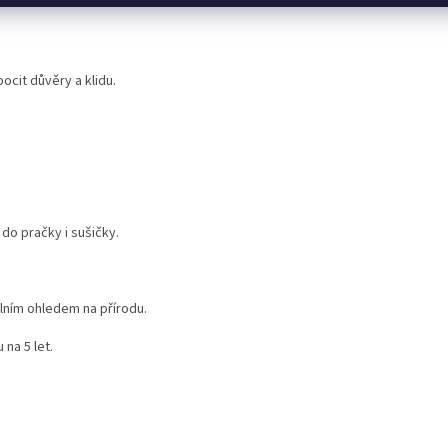
ocit důvěry a klidu.
do pračky i sušičky.
ním ohledem na přírodu.
na 5 let.