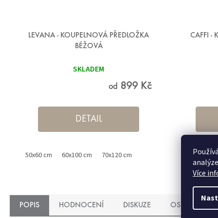
LEVANA - KOUPELNOVÁ PŘEDLOŽKA
CAFFI 
BÉŽOVÁ
SKLADEM
899 Kč
od
DETAIL
Používá
50x60 cm
60x100 cm
70x120 cm
50x60 cm
analýze
Více in
Nast
POPIS
HODNOCENÍ
DISKUZE
OSTATNÍ INF