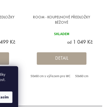
EDLOŽKY
ROOM - KOUPELNOVÉ PŘEDLOŽKY
BÉŽOVÉ
SKLADEM
499 Kč
1 049 Kč
od
DETAIL
íky
0x60 cm
60x100 cm
50x60 cm s výřezem pro WC
70x120 cm
80x140 cm
50x60 cm
60x100 c
ost.
lasím