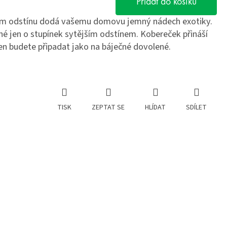
Přidat do košíku
m odstínu dodá vašemu domovu jemný nádech exotiky.
né jen o stupínek sytějším odstínem. Kobereček přináší
den budete připadat jako na báječné dovolené.
TISK
ZEPTAT SE
HLÍDAT
SDÍLET