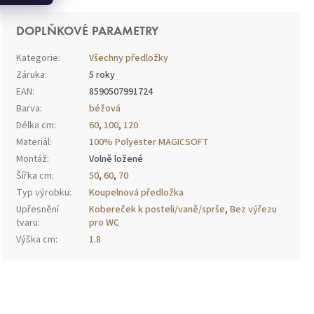
DOPLŇKOVÉ PARAMETRY
Kategorie
:
Všechny předložky
Záruka
:
5 roky
EAN
:
8590507991724
Barva
:
béžová
Délka cm
:
60
,
100
,
120
Materiál
:
100% Polyester MAGICSOFT
Montáž
:
Volně ložené
Šířka cm
:
50
,
60
,
70
Typ výrobku
:
Koupelnová předložka
Upřesnění
Kobereček k posteli/vaně/sprše
,
Bez výřezu
tvaru
:
pro WC
Výška cm
:
1.8