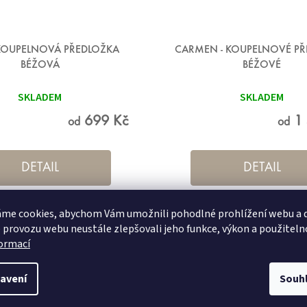
- KOUPELNOVÁ PŘEDLOŽKA
CARMEN - KOUPELNOVÉ PŘ
BÉŽOVÁ
BÉŽOVÉ
SKLADEM
SKLADEM
699 Kč
1 
od
od
DETAIL
DETAIL
me cookies, abychom Vám umožnili pohodlné prohlížení webu a d
60x100 cm
70x120 cm
55x50 cm s výřezem pro WC
6
 provozu webu neustále zlepšovali jeho funkce, výkon a použiteln
formací
avení
Souh
ORMACE