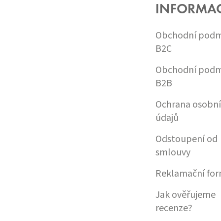
A
INFORMA
T
Í
Obchodní podm
B2C
Obchodní podm
B2B
Ochrana osobn
údajů
Odstoupení od
smlouvy
Reklamační for
Jak ověřujeme
recenze?