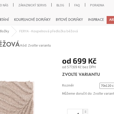
O NÁS
ZÁKAZNICKÝ SERVIS
BLOG
FAQ
PORADNA
HLEDAT
RTÁNÍ
KOUPELNOVÉ DOPLŇKY
BYTOVÉ DOPLŇKY
INSPIRACE
AK
dložky
FERYA - Koupelnová předložka béžová
BÉŽOVÁ
Kód:
Zvolte variantu
od
699 Kč
od
577,69 Kč
bez DPH
Měrná
ZVOLTE VARIANTU
cena:
Rozměr
Můžeme doručit do:
Zvolte varian