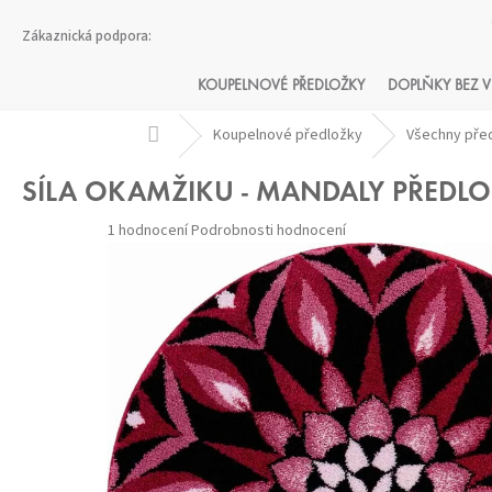
Přejít
na
obsah
KOUPELNOVÉ PŘEDLOŽKY
DOPLŇKY BEZ V
Domů
Koupelnové předložky
Všechny pře
SÍLA OKAMŽIKU - MANDALY PŘEDL
Průměrné
1 hodnocení
Podrobnosti hodnocení
hodnocení
produktu
je
5,0
z 5
hvězdiček.