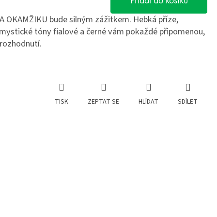
Přidat do košíku
LA OKAMŽIKU bude silným zážitkem. Hebká příze,
 mystické tóny fialové a černé vám pokaždé připomenou,
 rozhodnutí.
TISK
ZEPTAT SE
HLÍDAT
SDÍLET