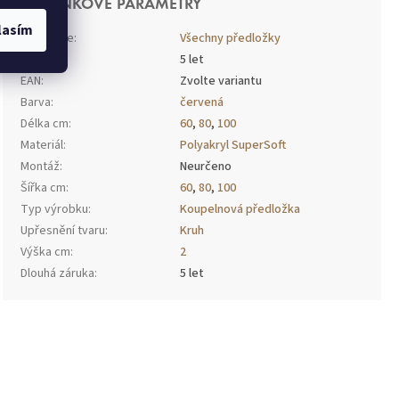
DOPLŇKOVÉ PARAMETRY
lasím
Kategorie
:
Všechny předložky
Záruka
:
5 let
EAN
:
Zvolte variantu
Barva
:
červená
Délka cm
:
60
,
80
,
100
Materiál
:
Polyakryl SuperSoft
Montáž
:
Neurčeno
Šířka cm
:
60
,
80
,
100
Typ výrobku
:
Koupelnová předložka
Upřesnění tvaru
:
Kruh
Výška cm
:
2
Dlouhá záruka
:
5 let