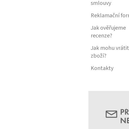
smlouvy
Reklamační for
Jak ověřujeme
recenze?
Jak mohu vrátit
zboží?
Kontakty
PŘ
N