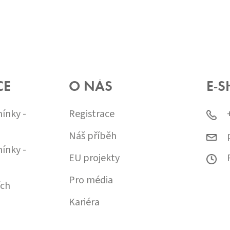
CE
O NÁS
E-S
ínky -
Registrace
Náš příběh
ínky -
EU projekty
Pro média
ích
Kariéra