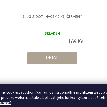
SINGLE DOT - HÁČEK 2 KS, ČERVENÝ
SKLADEM
169 Kč
DETAIL
me cookies, abychom Vám umožnili pohodlné prohlížení webu a d
 provozu webu neustále zlepšovali jeho funkce, výkon a použiteln
formací