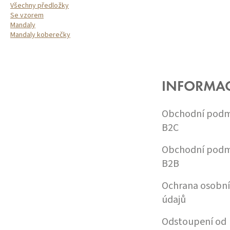
Všechny předložky
Se vzorem
Mandaly
Mandaly koberečky
Z
Á
P
A
INFORMA
T
Í
Obchodní podm
B2C
Obchodní podm
B2B
Ochrana osobn
údajů
Odstoupení od