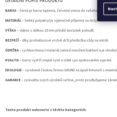
DETAILNÍ POPIS PRODUKTU
Nast
BARVA
– černá je barva tajemna, červená vnese do vašeho domova sílu 
MATERIÁL
– hebký polyakryl je výjimečně příjemný na dotyk.
VÝŠKA
– vlákno s délkou 20 mm přináší dostatek pohodlí.
BEZPEČÍ
– díky protiskluzové vrstvě drží předložka vždy na místě.
ÚDRŽBA
– rychleschnoucí materiál zamezí množení bakterií a je vhodný 
KVALITA
– barvy vydrží stejně syté a stálé i po opakovaném vyprání.
EKOLOGIE
– vyrobené českou firmou GRUND na úpatí Krkonoš s maximál
GARANCE
– za kvalitu svých výrobků ručíme, proto prodlužujeme záruku 
Tento produkt naleznete v těchto kategoriích: