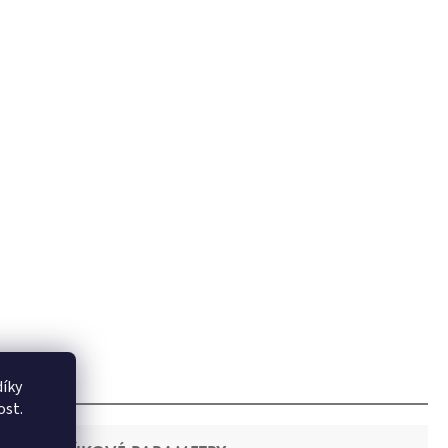
íky
ost.