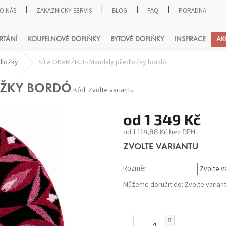
O NÁS
ZÁKAZNICKÝ SERVIS
BLOG
FAQ
PORADNA
HLEDAT
RTÁNÍ
KOUPELNOVÉ DOPLŇKY
BYTOVÉ DOPLŇKY
INSPIRACE
AK
dložky
SÍLA OKAMŽIKU - Mandaly předložky bordó
OŽKY BORDÓ
Kód:
Zvolte variantu
od
1 349 Kč
od
1 114,88 Kč
bez DPH
Měrná
ZVOLTE VARIANTU
cena:
Rozměr
Můžeme doručit do:
Zvolte varian