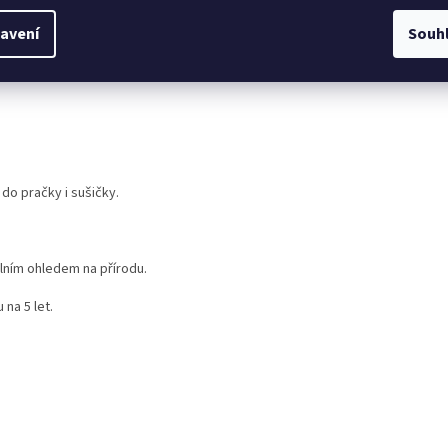
avení
Souh
a energii.
do pračky i sušičky.
ním ohledem na přírodu.
na 5 let.