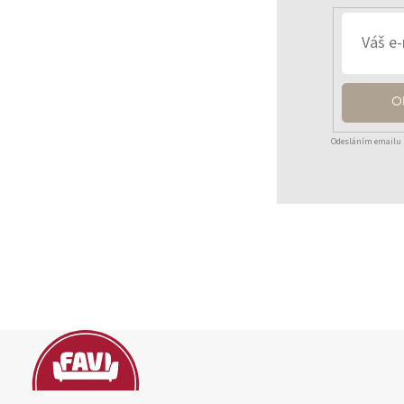
O
Odesláním emailu 