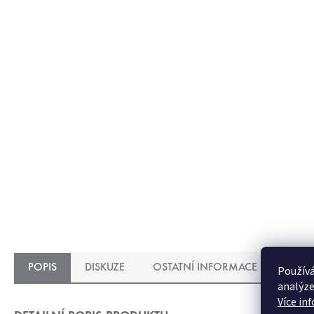
POPIS
DISKUZE
OSTATNÍ INFORMACE
Používá
analýze
Více in